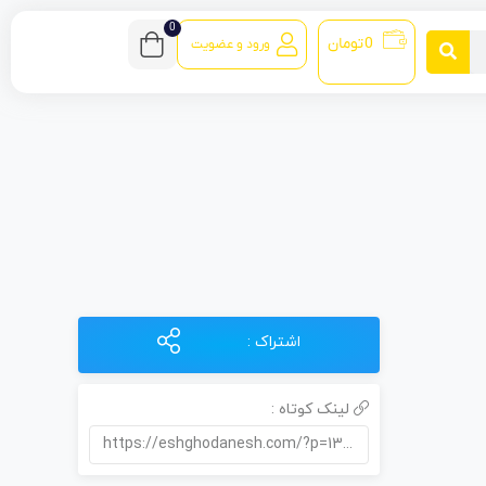
0
0
تومان
ورود و عضویت
اشتراک :
لینک کوتاه :
https://eshghodanesh.com/?p=13385