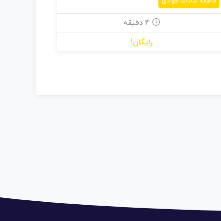
فاطمه سادات جوادی
4 دقیقه
رایگان!