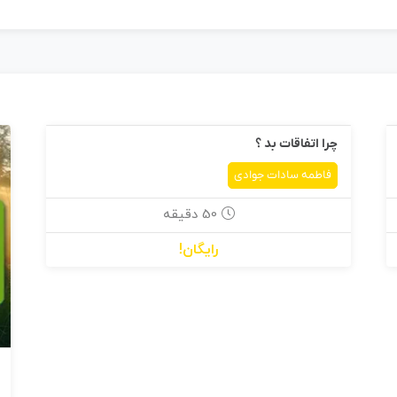
چرا اتفاقات بد ؟
فاطمه سادات جوادی
50 دقیقه
رایگان!