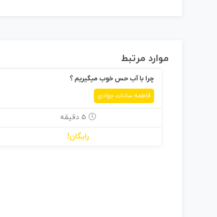
موارد مرتبط
چرا با آب حس خوب میگیریم ؟
فاطمه سادات جوادی
5 دقیقه
رایگان!