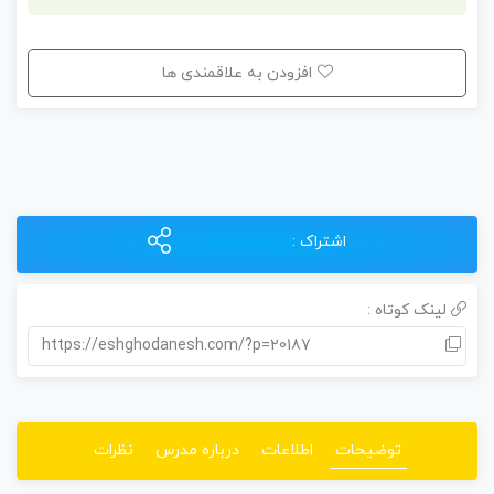
افزودن به علاقمندی ها
اشتراک :
لینک کوتاه :
https://eshghodanesh.com/?p=20187
توضیحات
اطلاعات
درباره مدرس
نظرات