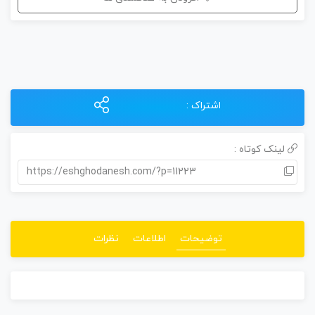
اشتراک :
لینک کوتاه :
https://eshghodanesh.com/?p=11223
توضیحات
اطلاعات
نظرات