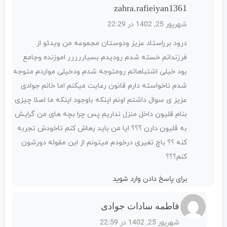
zahra.rafieiyan1361
شهریور 25, 1402 در 22:29
درود برراستاد عزیز ودوستان مجموعه من ویدئو از
فرزندانم خسته شدم رودیدم بسیاررررر اموزنده وجامع
بود خیلی اشتباهاتم رومتوجه شدم ودخیلی مواردم متوجه
شدم ناخواسته دارم قانون رعایت میکنم اما خانم جوادی
عزیز ی سوال داشتم اونم اینکه باوجود اینکه ما اصلا چیزی
بنام قلیون داخل منزل نداریم پس چرا بچه های من گرایش
به قلیون دارن ؟؟؟ ایا من باید رهاش کنم تاخودش تجربه
کنه ؟؟ باچ تغیری درخودم میتونم از این مقوله دورشون
کنم؟؟؟
برای پاسخ دادن وارد شوید
فاطمه سادات جوادی
شهریور 25, 1402 در 22:59