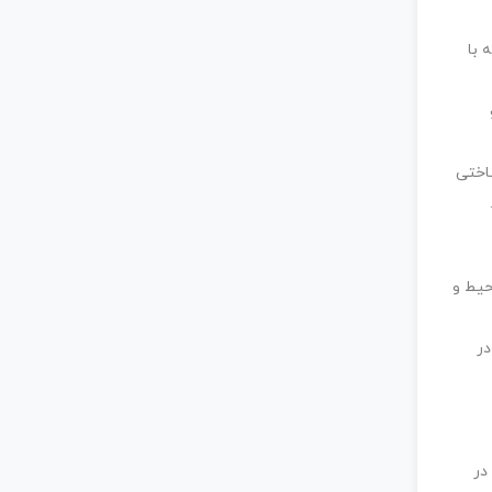
 با
ناختی
حیط و
در
در