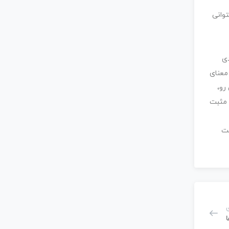
دی
معنای
رو،
 مثبت
مت
ا