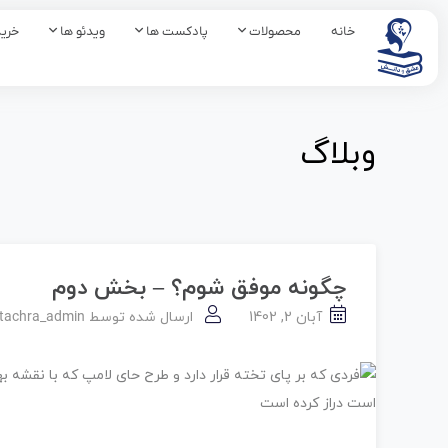
خانه
محصولات
پادکست ها
ویدئو ها
خرید
وبلاگ
چگونه موفق شوم؟ – بخش دوم
آبان 2, 1402
ارسال شده توسط
tachra_admin