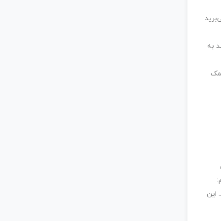
‌برید
د به
کمک
:
 این