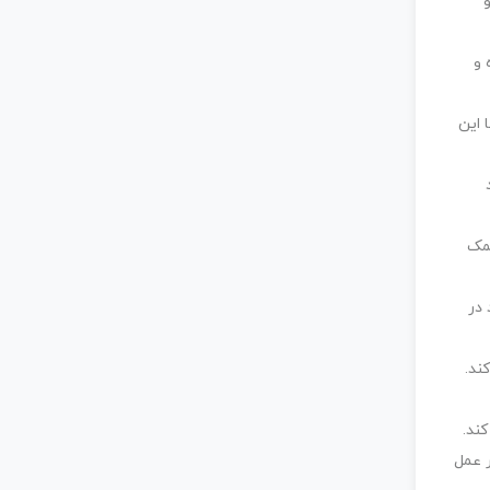
 و
 این
کمک
 در
ند.
ند.
 عمل