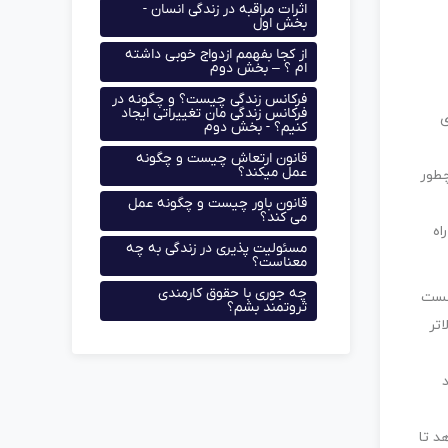
اثرات مراقبه در زندگی انسان -
بخش اول
از کجا بفهمم ازدواج خوبی داشته
ام ؟ – بخش دوم
فرکانس زندگی چیست؟ و چگونه در
فرکانس زندگی مان تغییراتی ایجاد
ی
کنیم؟ - بخش دوم
قانون ارتعاش چیست و چگونه
عمل میکند؟
چطور
قانون باور چیست و چگونه عمل
می کند؟
مسئولیت پذیری در زندگی به چه
معناست؟
چه جوری با حقوق کارمندی
شکست
ثروتمند بشم؟
تر
د تا