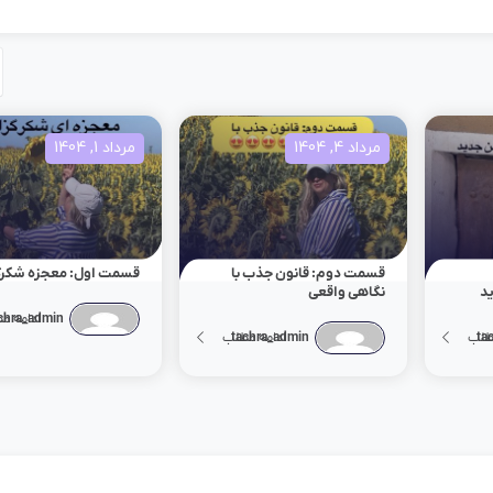
مرداد 4, 1404
مرداد 1, 1404
قسمت دوم: قانون جذب با
قسمت اول: معجزه شکرگ
د
نگاهی واقعی
chra_admin
ادامه م
ta
طلب
tachra_admin
ادامه مطلب