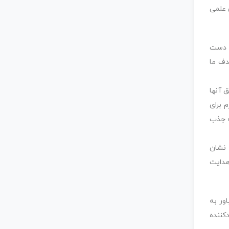
 علمی
ه دست
دف ما
 آنها
 برای
ه جذب
 نشان
هدایت
ور به
کننده