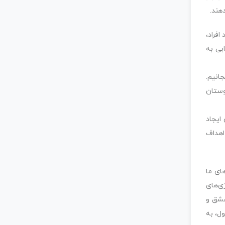
هند.
افراد،
بی به
انیم.
وستان
ایجاد
اهداف
ای ما
ی‌های
عشق و
ول، به