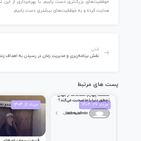
موفقیت‌های بزرگ‌تری دست یابیم. با بهره‌برداری از این
هدایت کرده و به موفقیت‌های بیشتری دست یابیم.
قبلی
نقش برنامه‌ریزی و مدیریت زمان در رسیدن به اهداف زند
پست های مرتبط
قسمت چهارم :نشانه‌ها از جهان
| چطور دنیا با ما صحبت می‌کند؟
مرداد 26, 1404
مرداد 11, 1404
tachra_admin
ادامه مطلب
قسمت سوم: باورهای