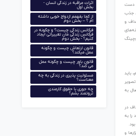
اثرات مراقبه در زندگی انسان -
د دست
بخش اول
د جذب
از کجا بفهمم ازدواج خوبی داشته
ام ؟ – بخش دوم
داف و
فرکانس زندگی چیست؟ و چگونه در
ه‌های
فرکانس زندگی مان تغییراتی ایجاد
کنیم؟ - بخش دوم
وچینگ
قانون ارتعاش چیست و چگونه
عمل میکند؟
قانون باور چیست و چگونه عمل
می کند؟
 باید
مسئولیت پذیری در زندگی به چه
معناست؟
تصویر
چه جوری با حقوق کارمندی
ال به
ثروتمند بشم؟
اف در
را به
ود.
رها و