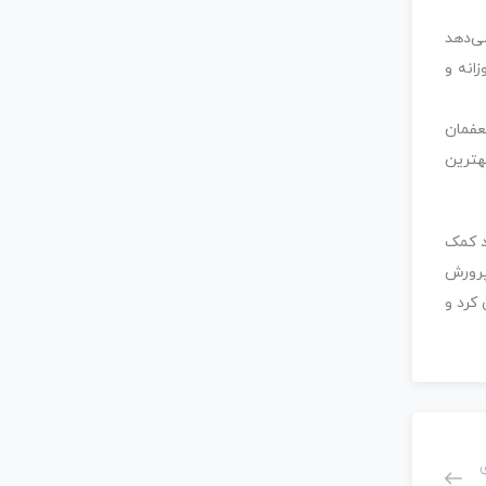
می‌دهد
انه و
عفمان
هترین
د کمک
پرورش
کرد و