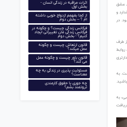
اثرات مراقبه در زندگی انسان -
ع عشق
بخش اول
ارد و
از کجا بفهمم ازدواج خوبی داشته
ام ؟ – بخش دوم
د. در
فرکانس زندگی چیست؟ و چگونه در
فرکانس زندگی مان تغییراتی ایجاد
کنیم؟ - بخش دوم
ز طرف
قانون ارتعاش چیست و چگونه
عمل میکند؟
روابط
قانون باور چیست و چگونه عمل
ارتری
می کند؟
مسئولیت پذیری در زندگی به چه
ت. به
معناست؟
اشید.
چه جوری با حقوق کارمندی
ثروتمند بشم؟
صی، به
ریافت