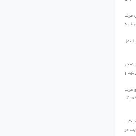
ای طرف
شرط به
ها عمل
 منجر
‌قید و
دو طرف
که یک
محبت و
یت در