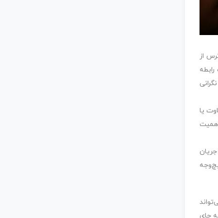
رس از
رابطه
گرانی
وت یا
اهمیت
جریان
چ‌وجه
تواند
ه جای