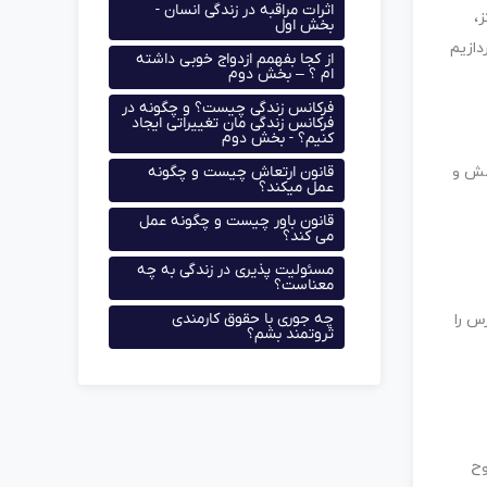
اثرات مراقبه در زندگی انسان -
،
بخش اول
دازیم
از کجا بفهمم ازدواج خوبی داشته
ام ؟ – بخش دوم
فرکانس زندگی چیست؟ و چگونه در
فرکانس زندگی مان تغییراتی ایجاد
کنیم؟ - بخش دوم
قانون ارتعاش چیست و چگونه
مش و
عمل میکند؟
قانون باور چیست و چگونه عمل
می کند؟
مسئولیت پذیری در زندگی به چه
معناست؟
چه جوری با حقوق کارمندی
س را
ثروتمند بشم؟
وح