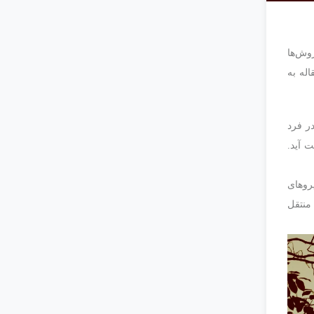
روش‌ها
له به
ر فرد
 آید.
یروهای
 منتقل