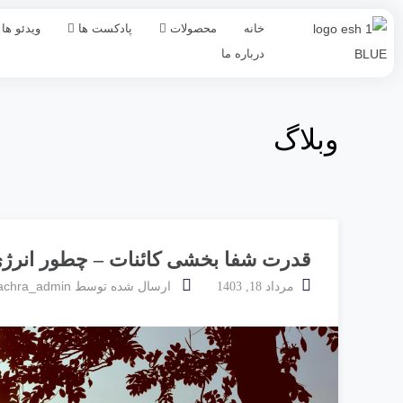
خانه
محصولات
پادکست ها
ویدئو ها
درباره ما
وبلاگ
قدرت شفا بخشی کائنات – چطور انرژی م
achra_admin
مرداد 18, 1403
ارسال شده توسط