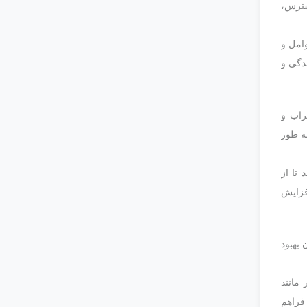
سترس،
امل و
ندگی و
راب و
ه طور
 تا از
فزایش
 بهبود
مانند
 فراهم