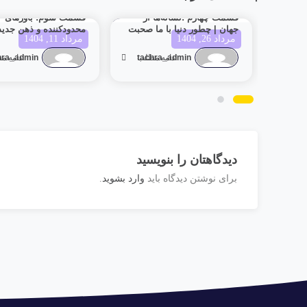
قسمت چهارم :نشانه‌ها از
قسمت سوم: باورهای
جهان | چطور دنیا با ما صحبت
محدودکننده و ذهن جدید
مرداد 26, 1404
مرداد 11, 1404
می‌کند؟
tachra_admin
ادامه مطلب
hra_admin
ادامه م
دیدگاهتان را بنویسید
وارد بشوید
برای نوشتن دیدگاه باید
.