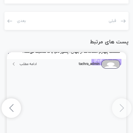
قبلی
بعدی
پست های مرتبط
قسمت چهارم :نشانه‌ها از جهان | چطور دنیا با ما صحبت می‌کند؟
مرداد 26, 1404
tachra_admin
ادامه مطلب