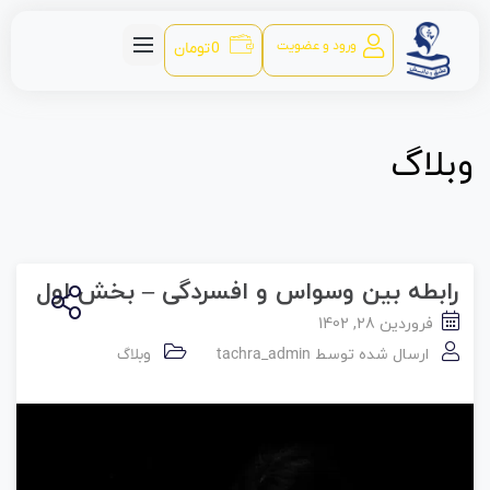
ورود و عضویت
0
تومان
وبلاگ
رابطه بین وسواس و افسردگی – بخش اول
فروردین 28, 1402
ارسال شده توسط
tachra_admin
وبلاگ