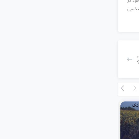
ود در
 شخصی
؟
تیر 8, 1404