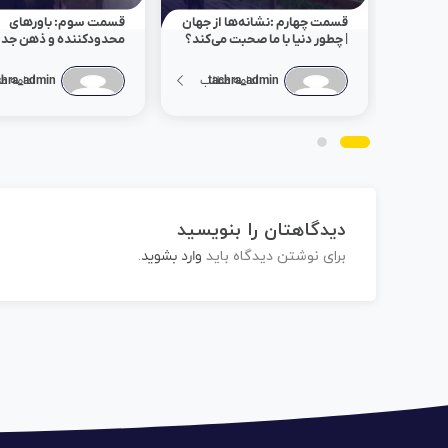
قسمت چهارم :نشانه‌ها از جهان
قسمت سوم: باورهای
| چطور دنیا با ما صحبت می‌کند؟
محدودکننده و ذهن جدی
tachra_admin
ادامه مطلب
chra_admin
ادامه م
دیدگاهتان را بنویسید
برای نوشتن دیدگاه باید
وارد بشوید
.