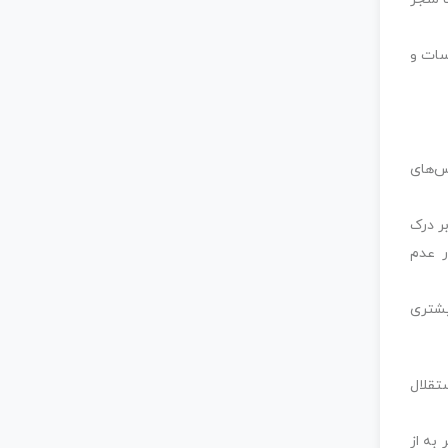
سات و
س‌های
ر درک
ر عدم
یشتری
تقلال
به از