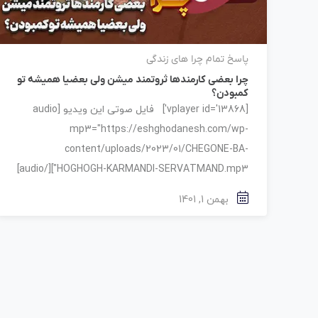
پاسخ تمام چرا های زندگی
چرا بعضی کارمندها ثروتمند میشن ولی بعضیا همیشه تو
کمبودن؟
[vplayer id='13868'] فایل صوتی این ویدیو [audio
mp3="https://eshghodanesh.com/wp-
content/uploads/2023/01/CHEGONE-BA-
HOGHOGH-KARMANDI-SERVATMAND.mp3"][/audio]
بهمن 1, 1401