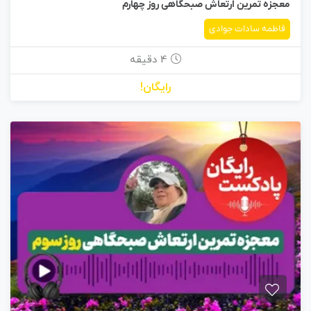
معجزه تمرین ارتعاش صبحگاهی روز چهارم
فاطمه سادات جوادی
4 دقیقه
رایگان!